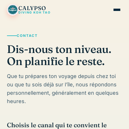
CALYPSO
DIVING KOH TAO
Cours & Tarifs
CONTACT
Tanote Bay
Dis-nous ton niveau.
FAQ
On planifie le reste.
Contact
Que tu prépares ton voyage depuis chez toi
DE
EN
FR
ou que tu sois déjà sur l'île, nous répondons
personnellement, généralement en quelques
Demander maintenant
heures.
Choisis le canal qui te convient le