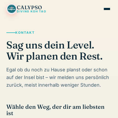
CALYPSO
DIVING KOH TAO
Kurse & Preise
KONTAKT
Tanote Bay
Sag uns dein Level.
FAQ
Wir planen den Rest.
Kontakt
Egal ob du noch zu Hause planst oder schon
DE
EN
FR
auf der Insel bist – wir melden uns persönlich
zurück, meist innerhalb weniger Stunden.
Jetzt anfragen
Wähle den Weg, der dir am liebsten
ist