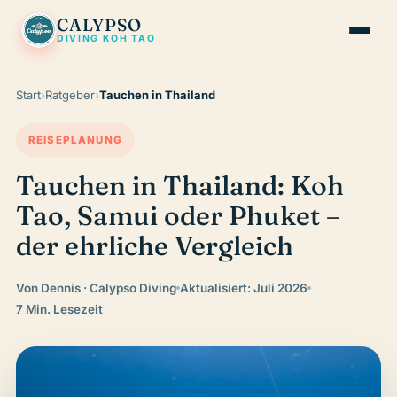
CALYPSO
DIVING KOH TAO
Kurse & Preise
Start
›
Ratgeber
›
Tauchen in Thailand
Tanote Bay
REISEPLANUNG
Ratgeber
Tauchen in Thailand: Koh
Kontakt
Tao, Samui oder Phuket –
der ehrliche Vergleich
Jetzt anfragen
Von Dennis · Calypso Diving
Aktualisiert: Juli 2026
7 Min. Lesezeit