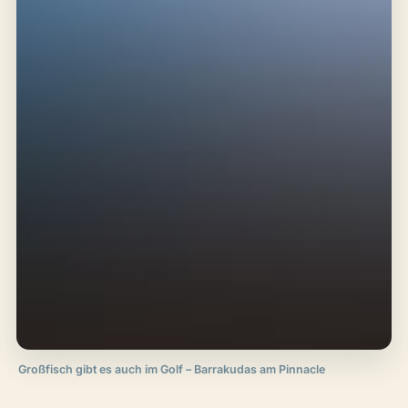
Großfisch gibt es auch im Golf – Barrakudas am Pinnacle