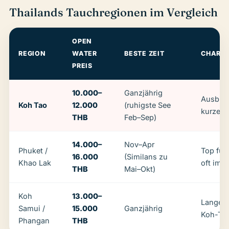
Thailands Tauchregionen im Vergleich
OPEN
REGION
WATER
BESTE ZEIT
CHARA
PREIS
10.000–
Ganzjährig
Ausbild
Koh Tao
12.000
(ruhigste See
kurze 
THB
Feb–Sep)
14.000–
Nov–Apr
Phuket /
Top für 
16.000
(Similans zu
Khao Lak
oft im P
THB
Mai–Okt)
Koh
13.000–
Lange B
Samui /
15.000
Ganzjährig
Koh-Ta
Phangan
THB